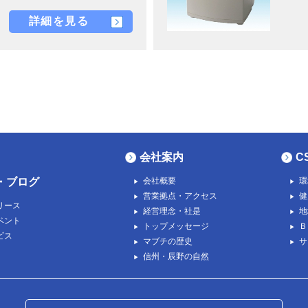
詳細を見る
会社案内
C
・ブログ
会社概要
環
営業拠点・アクセス
健
リース
経営理念・社是
地
ベント
トップメッセージ
Ｂ
ビス
マブチの歴史
サ
信州・辰野の自然