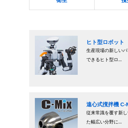
衛生
攪
ヒト型ロボット 
生産現場の新しいパ
できるヒト型ロ...
遠心式撹拌機 C-
従来常識を覆す新し
た幅広い分野に...