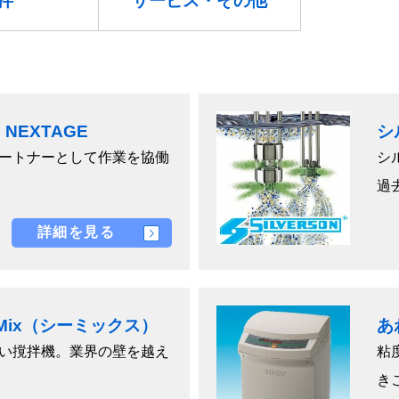
拌
サービス・その他
NEXTAGE
シ
ートナーとして作業を協働
シ
過去
詳細を見る
Mix（シーミックス）
あ
い撹拌機。業界の壁を越え
粘
きこ