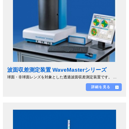
波面収差測定装置 WaveMasterシリーズ
球面・非球面レンズを対象とした透過波面収差測定装置です。 ...
詳細を見る