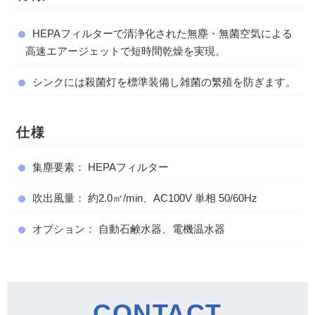
HEPAフィルターで清浄化された無塵・無菌空気による
高速エアージェットで短時間乾燥を実現。
シンクには殺菌灯を標準装備し雑菌の繁殖を防ぎます。
仕様
集塵要素： HEPAフィルター
吹出風量： 約2.0㎥/min、AC100V 単相 50/60Hz
オプション： 自動石鹸水器、電機温水器
CONTACT