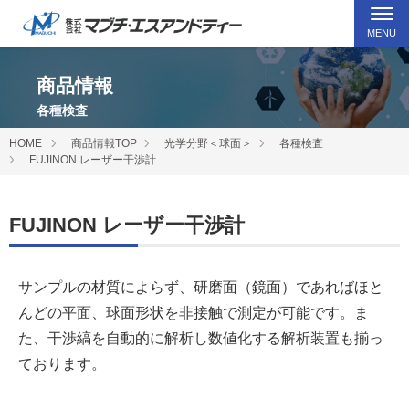
MENU
商品情報
各種検査
HOME
商品情報TOP
光学分野＜球面＞
各種検査
FUJINON レーザー干渉計
FUJINON レーザー干渉計
サンプルの材質によらず、研磨面（鏡面）であればほと
んどの平面、球面形状を非接触で測定が可能です。ま
た、干渉縞を自動的に解析し数値化する解析装置も揃っ
ております。