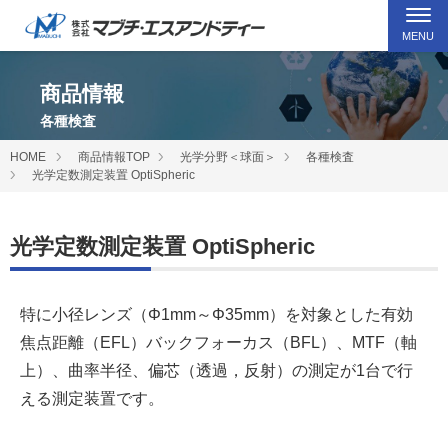
MENU
商品情報
各種検査
HOME
商品情報TOP
光学分野＜球面＞
各種検査
光学定数測定装置 OptiSpheric
光学定数測定装置 OptiSpheric
特に小径レンズ（Φ1mm～Φ35mm）を対象とした有効
焦点距離（EFL）バックフォーカス（BFL）、MTF（軸
上）、曲率半径、偏芯（透過，反射）の測定が1台で行
える測定装置です。